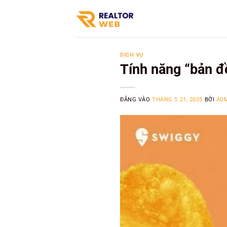
Bỏ
qua
nội
dung
DỊCH VỤ
Tính năng “bản đồ
ĐĂNG VÀO
THÁNG 5 21, 2025
BỞI
AD