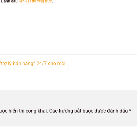
. Đánh dấu
liên kết thường trực
.
trợ lý bán hàng” 24/7 cho môi
ợc hiển thị công khai.
Các trường bắt buộc được đánh dấu
*