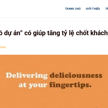
TRANG CHỦ
GIỚI THIỆU
T
 dự án” có giúp tăng tỷ lệ chốt khách
MINR