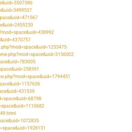
e&uid=3507386
ce&uid=3499537
pace&uid=471567
ce&uid=2455230
p?mod=space&uid=438992
e&uid=4370757
me.php?mod=space&uid=1253475
/home.php?mod=space&uid=3156002
pace&uid=783005
=space&uid=258391
ome.php?mod=space&uid=1794451
space&uid=1157636
ace&uid=431539
d=space&uid=68798
=space&uid=1110682
49.html
space&uid=1072835
d=space&uid=1928131