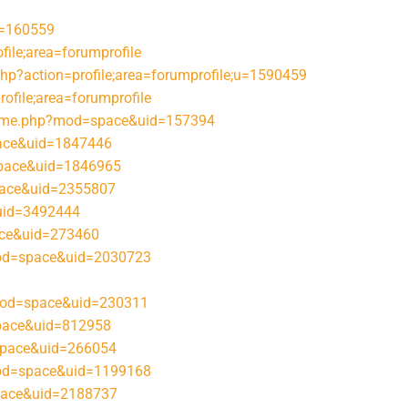
d=160559
file;area=forumprofile
php?action=profile;area=forumprofile;u=1590459
rofile;area=forumprofile
/home.php?mod=space&uid=157394
pace&uid=1847446
pace&uid=1846965
pace&uid=2355807
uid=3492444
ace&uid=273460
od=space&uid=2030723
mod=space&uid=230311
space&uid=812958
space&uid=266054
mod=space&uid=1199168
pace&uid=2188737