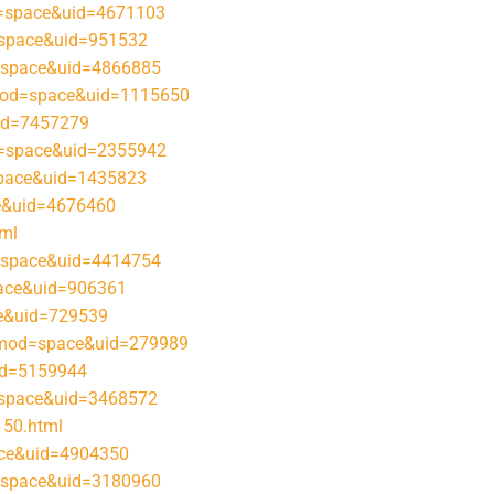
d=space&uid=4671103
=space&uid=951532
=space&uid=4866885
mod=space&uid=1115650
id=7457279
d=space&uid=2355942
space&uid=1435823
e&uid=4676460
tml
=space&uid=4414754
pace&uid=906361
ce&uid=729539
?mod=space&uid=279989
id=5159944
space&uid=3468572
150.html
ace&uid=4904350
space&uid=3180960