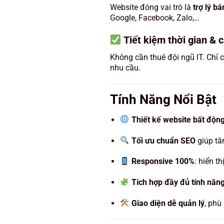
Website đóng vai trò là
trợ lý b
Google, Facebook, Zalo,…
Tiết kiệm thời gian & c
Không cần thuê đội ngũ IT. Chỉ c
nhu cầu.
Tính Năng Nổi Bật
Thiết kế website bất độn
Tối ưu chuẩn SEO
giúp tă
Responsive 100%
: hiển th
Tích hợp đầy đủ tính năn
Giao diện dễ quản lý
, phù