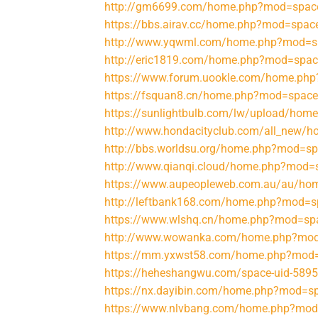
http://gm6699.com/home.php?mod=spac
https://bbs.airav.cc/home.php?mod=spa
http://www.yqwml.com/home.php?mod=s
http://eric1819.com/home.php?mod=spa
https://www.forum.uookle.com/home.ph
https://fsquan8.cn/home.php?mod=spac
https://sunlightbulb.com/lw/upload/ho
http://www.hondacityclub.com/all_new
http://bbs.worldsu.org/home.php?mod=s
http://www.qianqi.cloud/home.php?mod
https://www.aupeopleweb.com.au/au/h
http://leftbank168.com/home.php?mod=
https://www.wlshq.cn/home.php?mod=sp
http://www.wowanka.com/home.php?mo
https://mm.yxwst58.com/home.php?mod
https://heheshangwu.com/space-uid-5895
https://nx.dayibin.com/home.php?mod=
https://www.nlvbang.com/home.php?mo