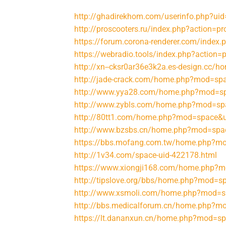
http://ghadirekhom.com/userinfo.php?ui
http://proscooters.ru/index.php?action=pro
https://forum.corona-renderer.com/index.
https://webradio.tools/index.php?action=p
http://xn--cksr0ar36e3k2a.es-design.cc
http://jade-crack.com/home.php?mod=s
http://www.yya28.com/home.php?mod=s
http://www.zybls.com/home.php?mod=s
http://80tt1.com/home.php?mod=space&
http://www.bzsbs.cn/home.php?mod=sp
https://bbs.mofang.com.tw/home.php?m
http://1v34.com/space-uid-422178.html
https://www.xiongji168.com/home.php?
http://tipslove.org/bbs/home.php?mod=
http://www.xsmoli.com/home.php?mod=
http://bbs.medicalforum.cn/home.php?
https://lt.dananxun.cn/home.php?mod=s