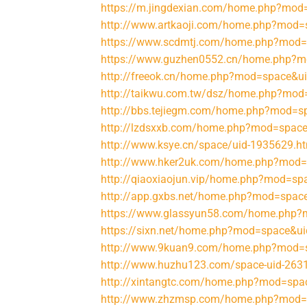
https://m.jingdexian.com/home.php?mo
http://www.artkaoji.com/home.php?mod
https://www.scdmtj.com/home.php?mod
https://www.guzhen0552.cn/home.php?
http://freeok.cn/home.php?mod=space&u
http://taikwu.com.tw/dsz/home.php?mo
http://bbs.tejiegm.com/home.php?mod=
http://lzdsxxb.com/home.php?mod=spac
http://www.ksye.cn/space/uid-1935629.h
http://www.hker2uk.com/home.php?mod
http://qiaoxiaojun.vip/home.php?mod=s
http://app.gxbs.net/home.php?mod=spa
https://www.glassyun58.com/home.php
https://sixn.net/home.php?mod=space&u
http://www.9kuan9.com/home.php?mod=
http://www.huzhu123.com/space-uid-263
http://xintangtc.com/home.php?mod=sp
http://www.zhzmsp.com/home.php?mod=